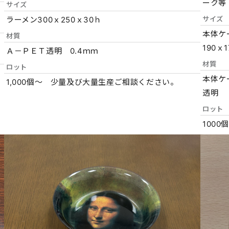
ーク等
サイズ
ラーメン300ｘ250ｘ30ｈ
サイズ
本体ケ
材質
190ｘ
Ａ－ＰＥＴ透明 0.4ｍｍ
材質
ロット
本体ケ
1,000個～ 少量及び大量生産ご相談ください。
透明
ロット
100