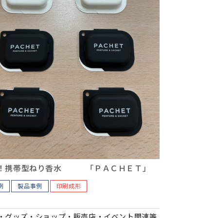
！携帯型ねり香水 「ＰＡＣＨＥＴ」
例
製品事例
印刷成形
・グッズ・ショップ・販売店・イベント関連等