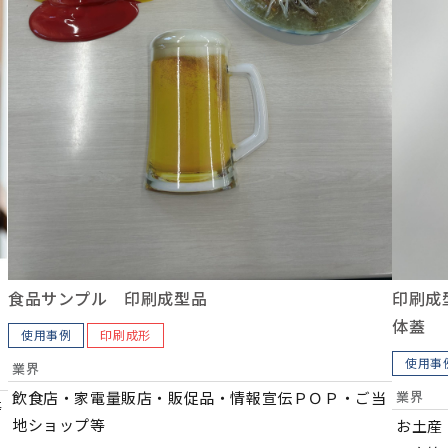
食品サンプル 印刷成型品
印刷成
体蓋
使用事例
印刷成形
使用事
業界
飲食店・家電量販店・販促品・情報宣伝ＰＯＰ・ご当
業界
等
地ショップ等
お土産