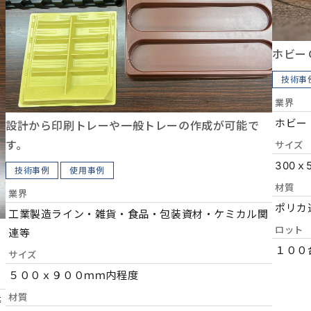
ホビー
技術事
業界
ホビー
設計から印刷トレーや一般トレーの作成が可能で
す。
サイズ
300ｘ
技術事例
使用事例
材質
業界
ポリカ
工業製造ライン・雑貨・食品・包装資材・ケミカル関
ロット
連等
１００
サイズ
５００ｘ９００ｍｍ内程度
材質
等