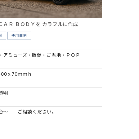
ＣＡＲ ＢＯＤＹを カラフルに作成
例
使用事例
・アミューズ・販促・ご当地・ＰＯＰ
500ｘ70ｍｍｈ
透明
台～ ご相談ください。