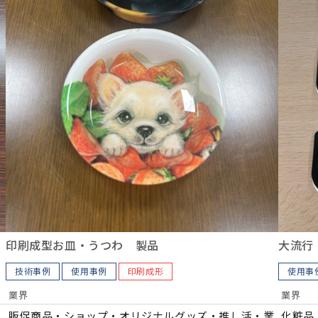
印刷成型お皿・うつわ 製品
大流行
技術事例
使用事例
印刷成形
使用事
業界
業界
販促商品・ショップ・オリジナルグッズ・推し活・業
化粧品
コ