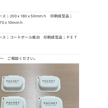
ース；200ｘ180ｘ50ｍｍｈ 印刷成型品；
170ｘ10ｍｍｈ
ース；コートボール紙白 印刷成型品；ＰＥＴ
0個～ ご相談ください。