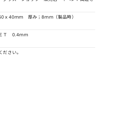
50ｘ40ｍｍ 厚み；8ｍｍ（製品時）
ＥＴ 0.4ｍｍ
ください。