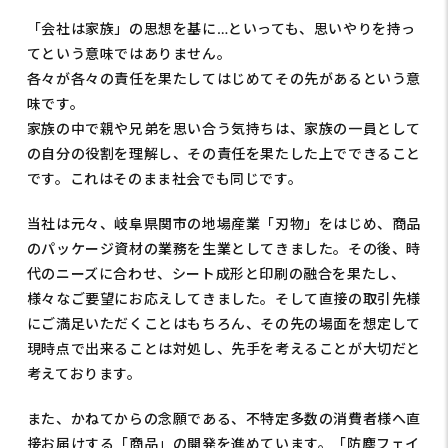
「会社は家族」の思想を基に…といっても、思いやりを持っ
てという意味ではありません。
各々が各々の責任を果たしてはじめてその先があるという意
味です。
家族の中で親や兄弟を思い合う気持ちは、家族の一員として
の自分の役割を理解し、その責任を果たした上でできること
です。
これはそのまま社会でも同じです。
当社は元々、岐阜県関市の地場産業「刃物」をはじめ、商品
のパッケージ資材の業務を生業としてきました。
その後、時
代のニーズに合わせ、シート成形と印刷の融合を果たし、
様々なご要望にお応えしてきました。
そして直接の取引先様
にご満足いただくことはもちろん、その先の場面を想定して
現時点で出来ることは対処し、先手を考えることが大切だと
考えております。
また、かねてからの念願である、不特定多数の消費者様へ直
接お届けする「商品」の開発を進めています。
「防塵フェイ